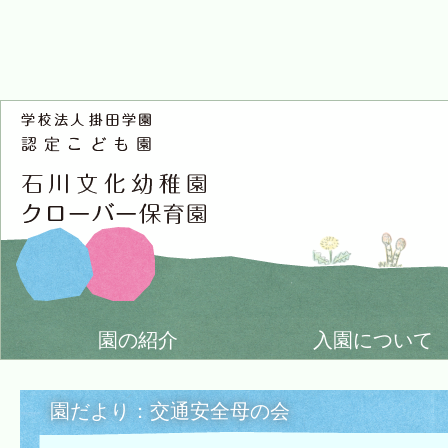
園の紹介
入園について
園だより：交通安全母の会