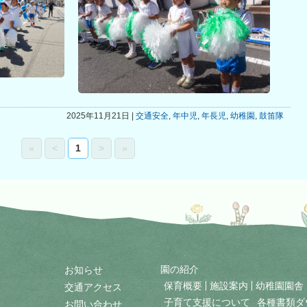
2025年11月21日 |
交通安全
,
年中児
,
年長児
,
幼稚園
,
鼓笛隊
«
<
1
>
»
園の紹介
お知らせ
保育概要
施設案内
幼稚園園舎
交通アクセス
子育て支援について
各種書類ダ
お問い合わせ