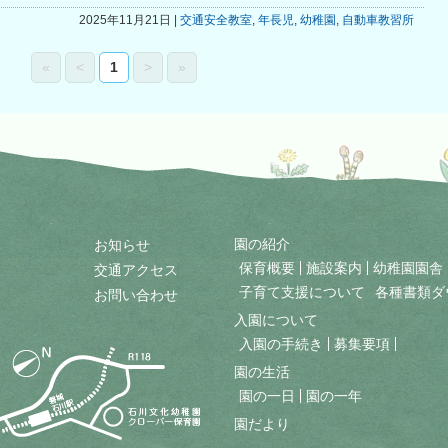
2025年11月21日 |
交通安全教室
,
年長児
,
幼稚園
,
自動車教習所
«
<
1
>
»
園の紹介
お知らせ
保育概要
施設案内
幼稚園園舎
交通アクセス
子育て支援について
各種書類ダ
お問い合わせ
入園について
入園の手続き
募集要項
園の生活
園の一日
園の一年
園だより