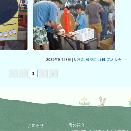
2025年9月23日 |
幼稚園
,
模擬店
,
縁日
,
花火大会
«
<
1
>
»
園の紹介
お知らせ