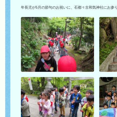
年長児が5月の節句のお祝いに、石都々古和気神社にお参