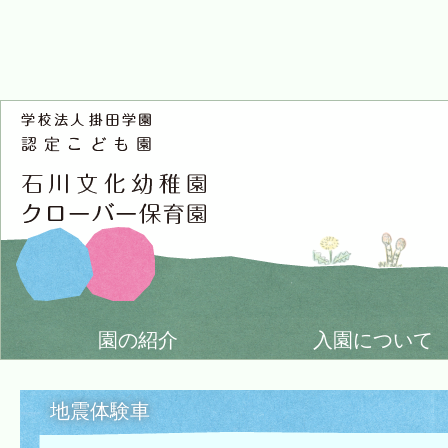
園の紹介
入園について
地震体験車