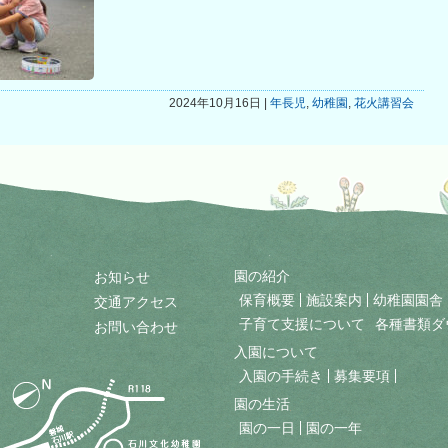
2024年10月16日 |
年長児
,
幼稚園
,
花火講習会
園の紹介
お知らせ
保育概要
施設案内
幼稚園園舎
交通アクセス
子育て支援について
各種書類ダ
お問い合わせ
入園について
入園の手続き
募集要項
園の生活
園の一日
園の一年