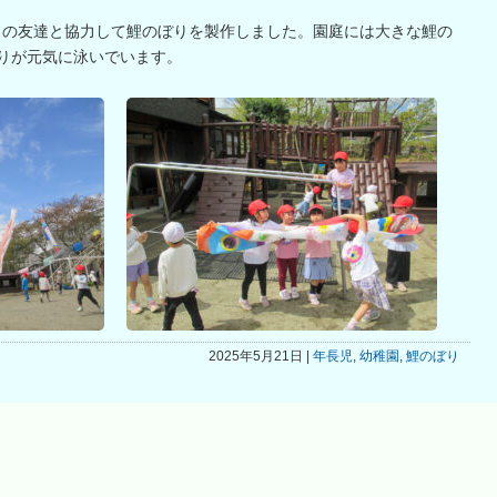
ラスの友達と協力して鯉のぼりを製作しました。園庭には大きな鯉の
りが元気に泳いでいます。
2025年5月21日 |
年長児
,
幼稚園
,
鯉のぼり