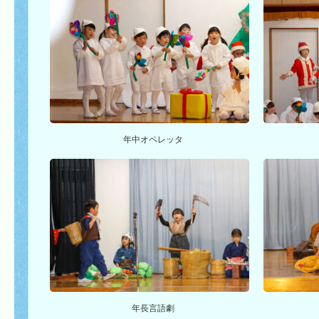
年中オペレッタ
年長言語劇