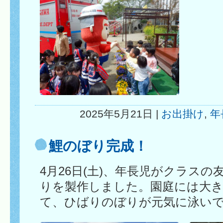
2025年5月21日 |
お出掛け
,
年
鯉のぼり完成！
4月26日(土)、年長児がクラス
りを製作しました。園庭には大
て、ひばりのぼりが元気に泳い