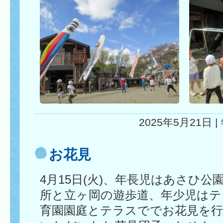
2025年5月21日 |
お花見
4月15日(火)、年長児はあさひ
所と立ヶ岡の遊歩道、年少児はテ
育園園庭とテラスででお花見を行