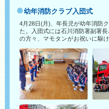
幼年消防クラブ入団式
4月28日(月)、年長児が幼年消
た。入団式には石川消防署副署長
の方々、マモタンがお祝いに駆