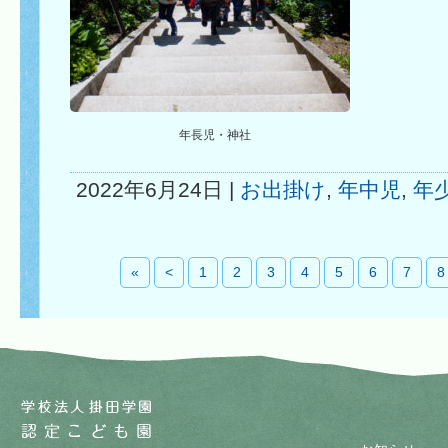
年長児・神社
2022年6月24日 |
お出掛け
,
年中児
,
年
«
<
1
2
3
4
5
6
7
8