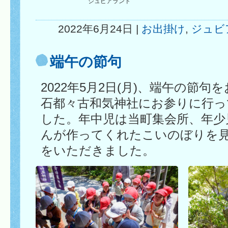
ジュピアランド
2022年6月24日 |
お出掛け
,
ジュビ
端午の節句
2022年5月2日(月)、端午の節
石都々古和気神社にお参りに行っ
した。年中児は当町集会所、年少
んが作ってくれたこいのぼりを
をいただきました。