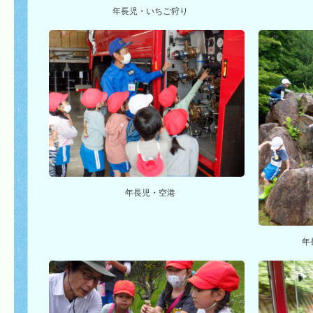
年長児・いちご狩り
年長児・空港
年