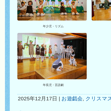
年少児・リズム
年長児・言語劇
2025年12月17日 |
お遊戯会
,
クリスマ