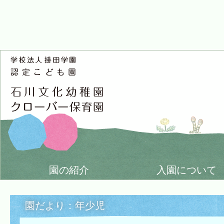
園の紹介
入園について
園だより：年少児