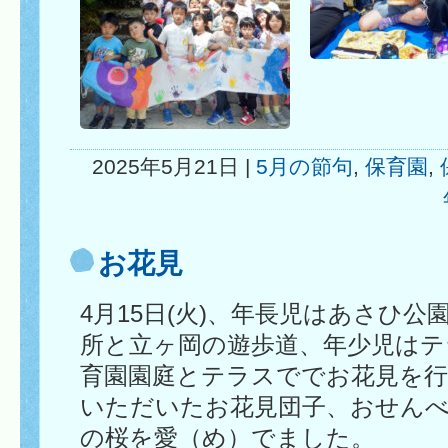
2025年5月21日 |
5月の節句
,
保育園
,
お花見
4月15日(火)、年長児はあさひ
所と立ヶ岡の遊歩道、年少児はテ
育園園庭とテラスででお花見を行
いただいたお花見団子、おせん
の桜を愛（め）でました。