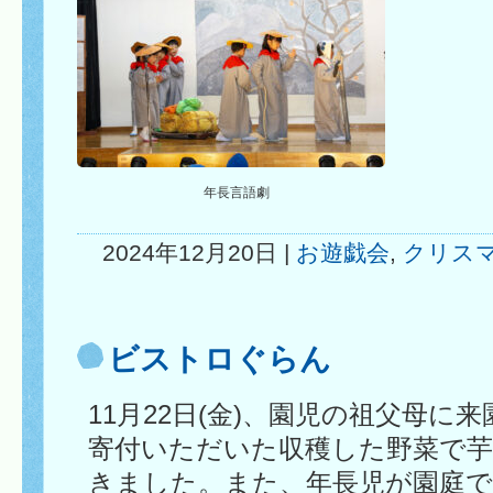
年長言語劇
2024年12月20日 |
お遊戯会
,
クリス
ビストロぐらん
11月22日(金)、園児の祖父母に
寄付いただいた収穫した野菜で
きました。また、年長児が園庭