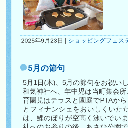
2025年9月23日 |
ショッピングフェス
5月の節句
5月1日(木)、5月の節句をお祝
和気神社へ、年中児は当町集会所
育園児はテラスと園庭でPTAか
とフィナンシェをおいしくいた
は、鯉のぼりが空高く泳いでい
社へのお参りの後、あさひ公園